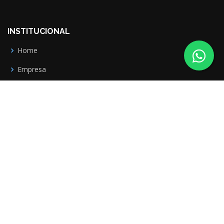
INSTITUCIONAL
Home
Empresa
Notícias
Contatos
NOSSOS SERVIÇOS
Segurança do trabalho
Sistema de Gestão Integrada
Ergonomia
Combate ao Incêndio