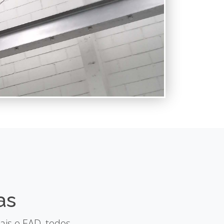
as
ais e EAD, todos