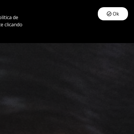
Whatsapp
Ok
ítica de
e clicando
Sobre Nós
Soluções
Onde estamos