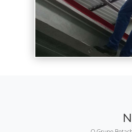
N
O Grupo Betach 